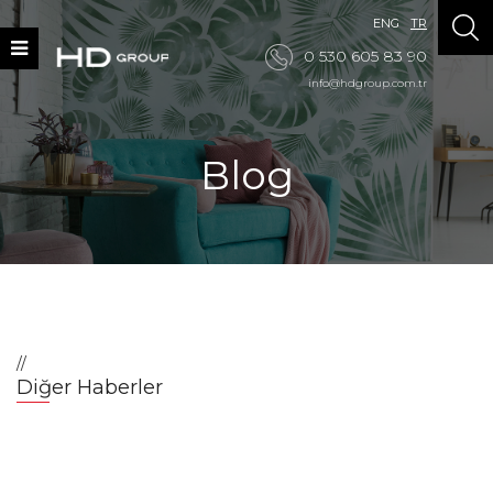
ENG
TR
0 530 605 83 90
info@hdgroup.com.tr
Blog
//
Diğer Haberler